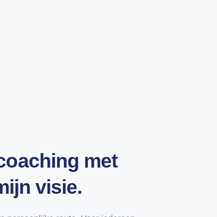
coaching met
ijn visie.